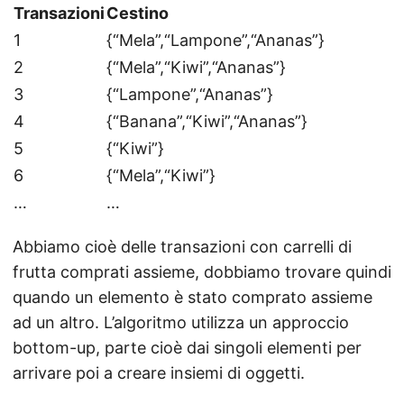
Transazioni
Cestino
1
{“Mela”,“Lampone”,“Ananas”}
2
{“Mela”,“Kiwi”,“Ananas”}
3
{“Lampone”,“Ananas”}
4
{“Banana”,“Kiwi”,“Ananas”}
5
{“Kiwi”}
6
{“Mela”,“Kiwi”}
…
…
Abbiamo cioè delle transazioni con carrelli di
frutta comprati assieme, dobbiamo trovare quindi
quando un elemento è stato comprato assieme
ad un altro. L’algoritmo utilizza un approccio
bottom-up, parte cioè dai singoli elementi per
arrivare poi a creare insiemi di oggetti.