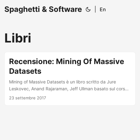
Spaghetti & Software
|
En
Libri
Recensione: Mining Of Massive
Datasets
Mining of Massive Datasets è un libro scritto da Jure
Leskovec, Anand Rajaraman, Jeff Ullman basato sul corso
di studi tenuto a Stanford riguardante il Data Mining. Ogni
23 settembre 2017
lezione è poi corredata sul web da dei video presenti su
Youtube che spiegano le tematiche dei capitoli, la qualità
del corso è molto alta e sono facili da seguire. Capitoli del
libro Il libro è diviso nei seguenti Capitoli: Data Mining: Il
capitolo è una introduzione al libro, parla degli aspetti dei
Big Data, del perchè si fa data mining, delle sfide e dei